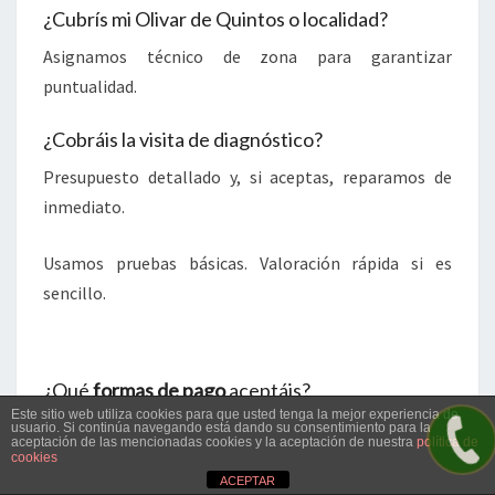
¿Cubrís mi Olivar de Quintos o localidad?
Asignamos técnico de zona para garantizar
puntualidad.
¿Cobráis la visita de diagnóstico?
Presupuesto detallado y, si aceptas, reparamos de
inmediato.
Usamos pruebas básicas. Valoración rápida si es
sencillo.
¿Qué
formas de pago
aceptáis?
Este sitio web utiliza cookies para que usted tenga la mejor experiencia de
Aceptamos transferencia.
usuario. Si continúa navegando está dando su consentimiento para la
aceptación de las mencionadas cookies y la aceptación de nuestra
política de
cookies
¿Qué cubre la garantía?
ACEPTAR