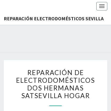
Togg
navig
REPARACIÓN ELECTRODOMÉSTICOS SEVILLA
24
REPA
Horas
ELECTRO
SE
REPARACIÓN
REPARACIÓN DE
DE
ELECTRODOMÉSTICOS
ELECTRODOMÉSTICOS
DOS HERMANAS
DOS
HERMANAS
SATSEVILLA HOGAR
SATSEVILLA
HOGAR