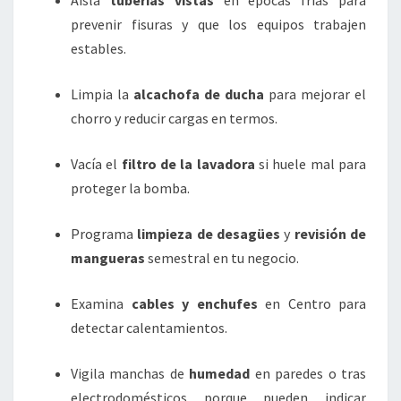
Aísla
tuberías vistas
en épocas frías para
prevenir fisuras y que los equipos trabajen
estables.
Limpia la
alcachofa de ducha
para mejorar el
chorro y reducir cargas en termos.
Vacía el
filtro de la lavadora
si huele mal para
proteger la bomba.
Programa
limpieza de desagües
y
revisión de
mangueras
semestral en tu negocio.
Examina
cables y enchufes
en Centro para
detectar calentamientos.
Vigila manchas de
humedad
en paredes o tras
electrodomésticos porque pueden indicar